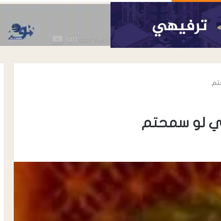
حتم
يدي لو سمحتم
أغسطس 6, 2026
الحوشبي “أبو
الدكتور خالد محي الدين الأغبري..
اة المناضل سعيد
نموذج إنساني في رعاية مرضى
الحروق والتجميل