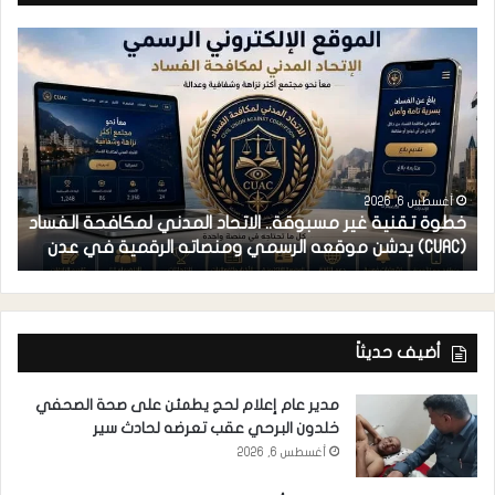
أغسطس 6, 2026
خطوة تقنية غير مسبوقة.. الاتحاد المدني لمكافحة الفساد
ف
(CUAC) يدشن موقعه الرسمي ومنصاته الرقمية في عدن
ا
أضيف حديثاً
مدير عام إعلام لحج يطمئن على صحة الصحفي
خلدون البرحي عقب تعرضه لحادث سير
أغسطس 6, 2026