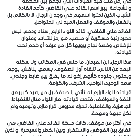
في زمن قلت فيه القيادات التي تجمع بين الحكمة
والشجاعة، يبرز اسم القائد علي القاضي كأحد القادة
الشباب الذين نحتوا اسمهم في وجدان الرجال، لا بالكلام، بل
بالفعل والموقف والعمل الميداني المتواصل.
القائد علي القاضي، قائد اللواء الرابع إسناد ودعم، ليس
مجرد رتبة عسكرية أو منصب، هو رمز للثبات، وعنوان
للإخلاص، وقصة نجاح يرويها كل من عرفه أو خدم تحت
قيادته.
هذا الرجل، ابن الميدان، ما جلس في المكاتب ولا سكنه
البعد عن الناس.. تلقاه أول الصفوف، يسمع، يناقش، يوجه،
ويحتوي جنوده كأنهم إخوانه. ما يفرق بين ضابط وجندي،
همه الوحيد، الواجب.. الشرف.. والكرامة.
قيادته للواء الرابع لم تأتي بالصدفة، بل من رصيد كبير من
الثقة والمواقف، فتحت قيادته، صار اللواء مثال للانضباط،
الجاهزية، والفاعلية، تحرك مدروس، قرار حازم، وتوجيه واع
لكل جبهة ومهمة.
في أكثر من موقف، كانت حنكة القائد علي القاضي هي
الفارق بين الفوضى والاستقرار، وبين الخطر والسيطرة، والذين