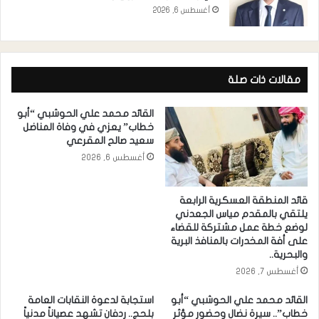
أغسطس 6, 2026
مقالات ذات صلة
القائد محمد علي الحوشبي “أبو
خطاب” يعزي في وفاة المناضل
سعيد صالح المقرعي
أغسطس 6, 2026
قائد المنطقة العسكرية الرابعة
يلتقي بالمقدم مياس الجعدني
لوضع خطة عمل مشتركة للقضاء
على أفة المخدرات بالمنافذ البرية
والبحرية..
أغسطس 7, 2026
القائد محمد علي الحوشبي “أبو
استجابة لدعوة النقابات العامة
خطاب”.. سيرة نضالٍ وحضورٍ مؤثر
بلحج.. ردفان تشهد عصياناً مدنياً