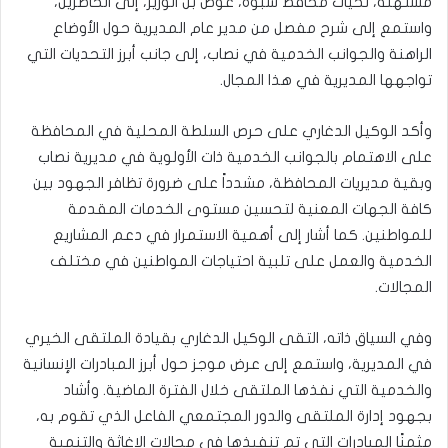
مستهله، تحيات محافظ شبوة، عوض بن الوزير، إلى الحاضرين،
واستمع إلى شرح مفصل من مدير عام المديرية حول الأوضاع
الراهنة والجوانب الخدمية في نصاب، إلى جانب أبرز التحديات التي
تواجهها المديرية في هذا المجال.
وأكد الوكيل الدغاري على حرص السلطة المحلية في المحافظة
على الاهتمام بالجوانب الخدمية ذات الأولوية في مديرية نصاب
وبقية مديريات المحافظة، مشدداً على ضرورة تظافر الجهود بين
كافة الجهات المعنية لتحسين مستوى الخدمات المقدمة
للمواطنين. كما أشار إلى أهمية الاستمرار في دعم المشاريع
الخدمية والعمل على تلبية احتياجات المواطنين في مختلف
المجالات.
وفي السياق ذاته، التقى الوكيل الدغاري بقيادة الملتقى الخيري
في المديرية، واستمع إلى عرض موجز حول أبرز المبادرات الإنسانية
والخدمية التي نفذها الملتقى خلال الفترة الماضية. وأشاد
بجهود إدارة الملتقى والدور المجتمعي الفاعل الذي تقوم به،
مثمنًا المبادرات التي تم تنفيذها في مجالات الإغاثة والتنمية