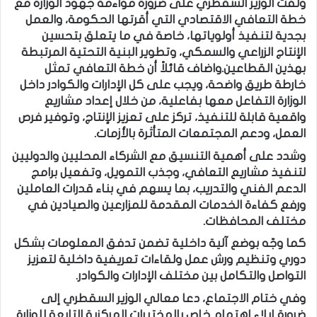
ولفت الوزير السقطري على ضرورة مواءمة جهود الوزارة مع
خطة التعافي الاقتصادي التي أقرتها الحكومة، والعمل
بجدية لتنفيذ أولوياتها، خاصة في ما يتعلق بتحسين
الإنتاج الزراعي والسمكي، وتطوير البنية التحتية المرتبطة
بهذين القطاعين.واضاف قائلاً أن خطة التعافي تمثل
خارطة طريق واضحة، ويجب على كل الإدارات والكوادر داخل
الوزارة التفاعل معها بفاعلية، من خلال إعداد مشاريع
واقعية قابلة للتنفيذ، تركز على تعزيز الإنتاج، وتوفير فرص
العمل، ودعم المجتمعات المتأثرة بالأزمات.
وشدد على أهمية التنسيق مع الشركاء المحليين والدوليين
لتنفيذ مشاريع التعافي، وجذب التمويل، وتفعيل برامج
الدعم الفني والتدريب، بما يسهم في بناء قدرات العاملين
ورفع كفاءة الخدمات المقدمة للمزارعين والصيادين في
مختلف المحافظات.
كما وجّه بوضع آلية داخلية تضمن تدفق المعلومات بشكل
دوري وتنظيم ورش عمل ولقاءات تعريفية داخلية لتعزيز
التواصل والتكامل بين مختلف الإدارات والكوادر.
وفي ختام الاجتماع، دعا معالي الوزير السقطري إلى
ضرورة إيلاء اهتمام خاص بالمختبرات المركزية التابعة للوزارة