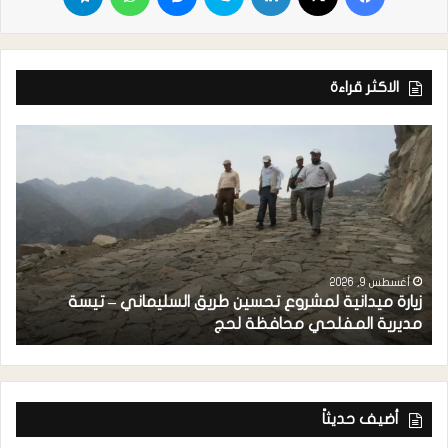
الاكثر قراءة
أغسطس 9, 2026
زيارة ميدانية لمشروع تحسين طريق السليماني – تيسة
ت
مديرية المفلحي محافظة لحج
و
أضيف حديثاً