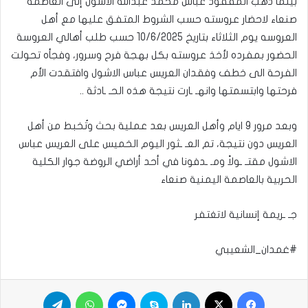
بينما ذهب المفقود عباس محمد عبدالله الاشول إلى العاصمه
صنعاء لاحضار عروسته حسب الشروط المتفق عليها مع أهل
العروسه يوم الثلاثاء بتاريخ 10/6/2025 حسب طلب أهالي العروسة
الحضور بمفرده لأخذ عروسته بكل بهجة فرح وسرور، وفجأه تحولت
الفرحة الى خطف وفقدان العريس عباس الاشول وافتقدت الأم
فرحتها وابتسمتها وانهـ ـارت نتيجة هذه الحـ ـادثة ..
وبعد مرور 9 ايام وأهل العريس بعد عملية بحث وتُخبط من أهل
العريس دون نتيجة، تم العـ ـثور اليوم الخميس على العريس عباس
الاشول مقتـ ـولاً ومـ ـدفونا في أحد أراضي الروضة جوار الكلية
الحربية بالعاصمة اليمنية صنعاء
جـ ـريمة إنسانية لاتغتفر
#غمدان_الشعيبي