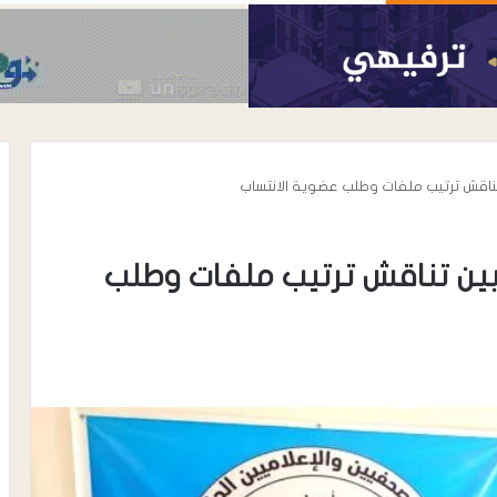
 تناقش ترتيب ملفات وطلب عضوية الانتساب
أبين تناقش ترتيب ملفات وطلب
أغسطس 6, 2026
الحوشبي “أبو
الدكتور خالد محي الدين الأغبري..
اة المناضل سعيد
نموذج إنساني في رعاية مرضى
الحروق والتجميل