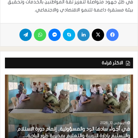
في ظل جهود متواصلة لتعزيز ثقة المواطنين بالخدمات وتحقيق
بيئة مستقرة داعمة للنمو الاقتصادي والاجتماعي.
الاكثر قراءة
أغسطس 10, 2026
​في أجواء سادها الود والمسؤولية.. إتمام دورة الاستلام
والتسليم بإدارة التربية والتعليم بمديرية طور الباحة…
م