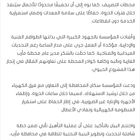
محطات التصريف. كما نوه إلى أن تخفيفًا محدودًا للأحمال سيُنفذ
خلال فترات الذروة، حفاظًا على سلامة المعدات وضمان استمرارية
الخدمة دون انقطاعات.
وأشادت المؤسسة بالجهود الكبيرة التي بذلتها الطواقم الفنية
والإدارية، مؤكدة أن العمل جرى على مدار الساعة رغم التحديات
الميدانية والمناخية. كما خصّت بالشكر مدير عام محطة مأرب
الغازية ونائبه وكافة كوادر المحطة على تعاونهم الفعّال في إنجاز
هذا المشروع الحيوي.
ودعت المؤسسة سكان المحافظة إلى التعاون مع فرق الكهرباء
من خلال ترشيد الاستهلاك، لاسيما خلال ساعات الذروة، وإطفاء
الأجهزة والإنارة غير الضرورية، في إطار الحفاظ على استقرار
المنظومة الكهربائية وتفادي الأعطال.
واختتم البيان بالتأكيد على أن عملية التأهيل تأتي ضمن خطة
شاملة لتحديث وتطوير البنية التحتية للطاقة في محافظة مأرب،