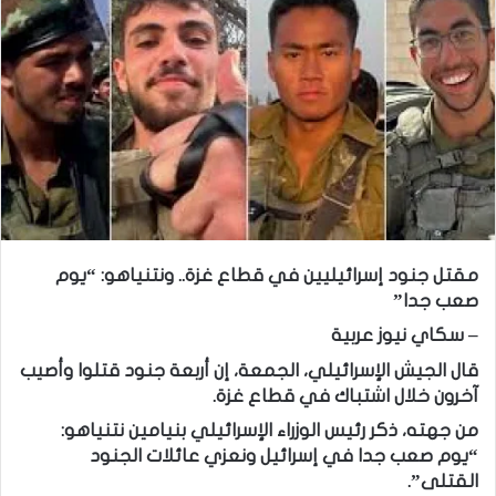
مقتل جنود إسرائيليين في قطاع غزة.. ونتنياهو: “يوم
صعب جدا”
– سكاي نيوز عربية
قال الجيش الإسرائيلي، الجمعة، إن أربعة جنود قتلوا وأصيب
آخرون خلال اشتباك في قطاع غزة.
من جهته، ذكر رئيس الوزراء الإسرائيلي بنيامين نتنياهو:
“يوم صعب جدا في إسرائيل ونعزي عائلات الجنود
القتلى”.