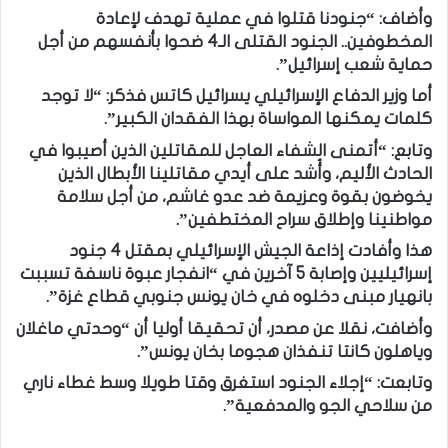
وأضاف: “جنودنا قتلوا في عملية تهدف لإعادة
المخطوفين.. الجنود القتلى الـ4 ضحوا بأنفسهم من أجل
حماية شعب إسرائيل”.
أما وزير الدفاع الإسرائيلي يسرائيل كاتس فذكر: “لا توجد
كلمات يمكنها المواساة بهذا الفقدان الكبير”.
وتابع: “أتمنى الشفاء العاجل للمقاتلين الذين أصيبوا في
الحادث الأليم، وأُشد على أيدي مقاتلينا الأبطال الذين
يخوضون بقوة وعزيمة ضد عدو غاشم، من أجل سلامة
مواطنينا وإطلاق سراح المختطفين”.
هذا وأفادت إذاعة الجيش الإسرائيلي بمقتل 4 جنود
إسرائيليين وإصابة 5 آخرين في “انفجار عبوة ناسفة تسببت
بانهيار مبنى دخلوه في خان يونس جنوبي قطاع غزة”.
وأضافت، نقلا عن مصدر، أن تحقيقا أوليا أن “وحدتي ماغلان
وياهلون كانتا تنفذان هجوما بخان يونس”.
وتابعت: “إجلاء الجنود استغرق وقتا طويلا وسط غطاء ناري
من سلاحي الجو والمدفعية”.