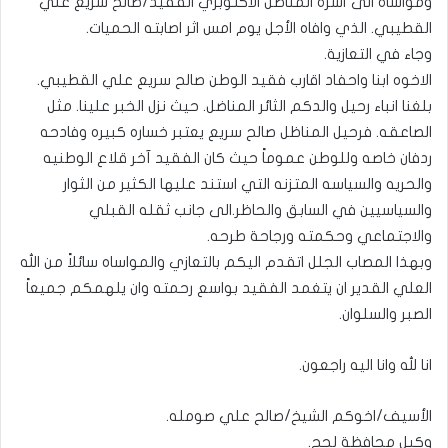
ومواساة الى أسرة المناضل الاكتوبري الفقيد/صالح سريع علي
القطيبي. الذي وافاه الأجل يوم امس اثر اصابته الحميات.
وجاء في التعازية.
الاخوه ابنا واحفاد اقارب فقيد الوطن صالح سريع علي القطيبي.
بلغنا انباء رحيل والدكم الثائر المناضل. حيث نزل الخبر علينا. مثل
الصاعقه. فرحيل المناظل صالح سريع يعتبر خساره كبيره وفادحه
ردفان خاصه وللوطن عموماً حيث كان الفقيد آخر قلاع الوطنيه
والحريه والسياسه المتزنه التي استند عليها الكثير من الثوار
والسياسيين في السابق والحاظر.الى جانب ثقله القبلي
والاجتماعي وحكمته ورجاحة طرحه.
وبهذا المصاب الجلل اتقدم اليكم بالتعازي والمواساه سائلاً من الله
العلي القدير ان يتغمد الفقيد بواسع رحمته وان يلهمكم جميعاً
الصبر والسلوان.
انا لله وانا اليه راجعون.
الأسيف/اخوكم الشيخ/صالح علي صومله.
وكيل محافظة لحج.