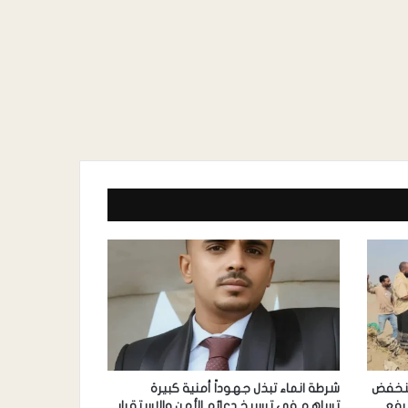
منخفض
شرطة انماء تبذل جهوداً أمنية كبيرة
رفع
تساهم في ترسيخ دعائم الأمن والاستقرار