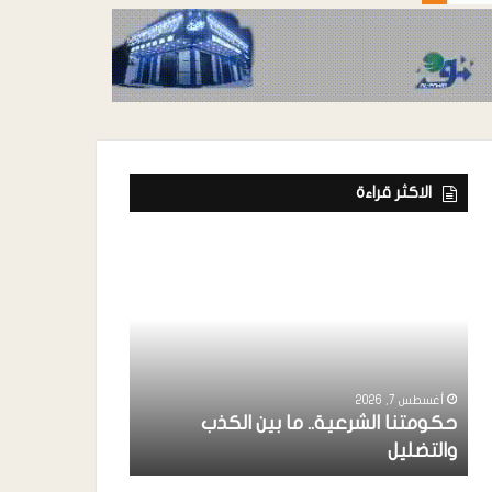
الاكثر قراءة
أغسطس 7, 2026
ة
رئيس إتحاد الفن
خواجة ” يشارك
أغسطس 7, 2026
حكومتنا الشرعية.. ما بين الكذب
بردفان بحضور 
والتضليل
الإنتقالي ..