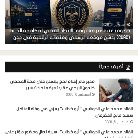
أغسطس 6, 2026
أ
خطوة تقنية غير مسبوقة.. الاتحاد المدني لمكافحة الفساد
فر
(CUAC) يدشن موقعه الرسمي ومنصاته الرقمية في عدن
اس
أضيف حديثاً
مدير عام إعلام لحج يطمئن على صحة الصحفي
خلدون البرحي عقب تعرضه لحادث سير
أغسطس 6, 2026
القائد محمد علي الحوشبي “أبو خطاب” يعزي في وفاة المناضل
سعيد صالح المقرعي
أغسطس 6, 2026
القائد محمد علي الحوشبي “أبو خطاب”.. سيرة نضالٍ وحضورٍ مؤثر على