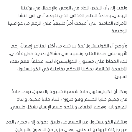
ولفت إلى أن النقص الحاد في الوعي والإهمال في روتيننا
اليومي، وخاصةً النظام الغذائي الذي نتبعه، أدى إلى انتشار
الأمراض الصامتة التي أصبحت أمراً طبيعياً على الرغم من عواقبها
الوخيمة.
وأوضح أن الكوليسترول يُعدّ بلا شك من أكثر العناصر إهمالاً، رغم
تأثيره على صحة القلب وتسببه في مشاكل صحية خطيرة أخرى،
لكن الحفاظ على مستوى الكوليسترول ليس مكلفاً، فمع بعض
الأطعمة الشائعة، يمكننا التحكم بفاعلية في الكوليسترول
السيئ.
وذكر أن الكوليسترول مادة شمعية شبيهة بالدهون، توجد عادةً
في جميع خلايا الجسم وهو ضروري لبناء خلايا صحية، وإنتاج
الهرمونات، وهضم الطعام، وينتجه جسم الإنسان بشكل طبيعي.
وينتقل الكوليسترول عبر الجسم عن طريق دخوله إلى مجرى الدم
عبر جزيئات البروتين الدهني، وهي مزيج من الدهون والبروتين.