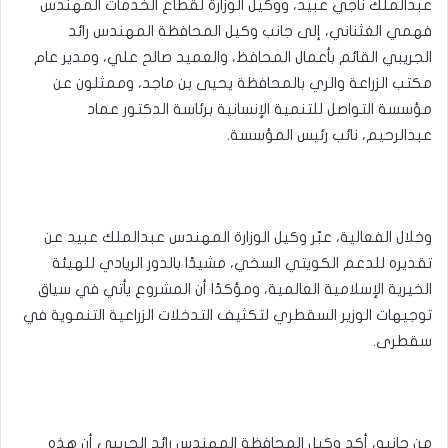
عبدالملك ناجي عبيد، ووكيل الوزارة لقطاع الخدمات المهندس
فهمي الغثناني، إلى جانب وكيل المحافظة المهندس رائد
الجريبي القائم بأعمال المحافظ، والعميد صالح علي، ومدير عام
مكتب الزراعة والري بالمحافظة يحيى بن ماجد، وممثلون عن
مؤسسة التواصل للتنمية الإنسانية برئاسة الدكتور عماد
عبدالرحيم، نائب رئيس المؤسسة.
وخلال الفعالية، عبّر وكيل الوزارة المهندس عبدالملك عبيد عن
تقديره للدعم الكويتي السخي، مشيدًا بالدور الريادي للهيئة
الخيرية الإسلامية العالمية، ومؤكدًا أن المشروع يأتي في سياق
توجيهات الوزير السقطري لتكثيف التدخلات الزراعية التنموية في
سقطرى.
من جانبه، أكد وكيل المحافظة المهندس رائد الجريبي أن هذه