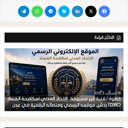
الاكثر قراءة
أغسطس 6, 2026
خطوة تقنية غير مسبوقة.. الاتحاد المدني لمكافحة الفساد
ف
(CUAC) يدشن موقعه الرسمي ومنصاته الرقمية في عدن
ا