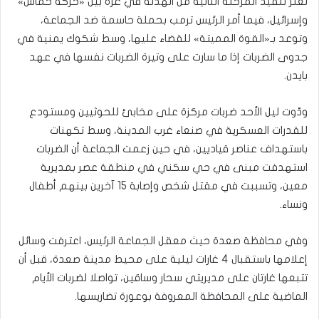
تعثر تنفيذ المرحلة الثانية من الهدنة في غزة بين «حركة حماس»
وإسرائيل، فيما أمر الرئيس ترمب بحملة حاسمة ضد الجماعة،
وتوعد بـ«القوة المميتة» للقضاء عليها، وسط شكوك يمنية في
جدوى الضربات إذا ما سارت على وتيرة الضربات نفسها في عهد
بايدن.
ودّوت ليل الأحد ضربات مركزة على مخابئ للحوثيين ومستودع
للقدرات العسكرية في صنعاء غرب المدينة، وسط تكهنات
باستهداف عناصر قياديين، في حين زعمت الجماعة أن الضربات
استهدفت مبنى في حي سكني في منطقة عصر بمديرية
معين، وتسببت في مقتل شخص وإصابة 15 آخرين بينهم أطفال
ونساء.
وفي محافظة صعدة حيث معقل الجماعة الرئيس، اعترفت وسائل
إعلامها باستقبال 4 غارات ليلية على محيط مدينة صعدة، قبل أن
تتبعها غارتان على مديريتي سحار وساقين، تواصلا لضربات الأيام
الماضية على المحافظة المعروفة بوعورة تضاريسها.