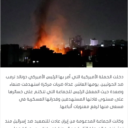
دخلت الحملة الأميركية التي أمر بها الرئيس الأميركي دونالد ترمب
ضد الحوثيين، يومها العاشر، غداة ضربات مركزة استهدفت صنعاء
وصعدة حيث المعقل الرئيس للجماعة التي تتكتم على خسائرها
على مستوى قادتها المستهدفين وقدراتها العسكرية في
مسعى منها لرفع معنويات أتباعها.
وكانت الجماعة المدعومة من إيران عادت للتصعيد ضد إسرائيل منذ