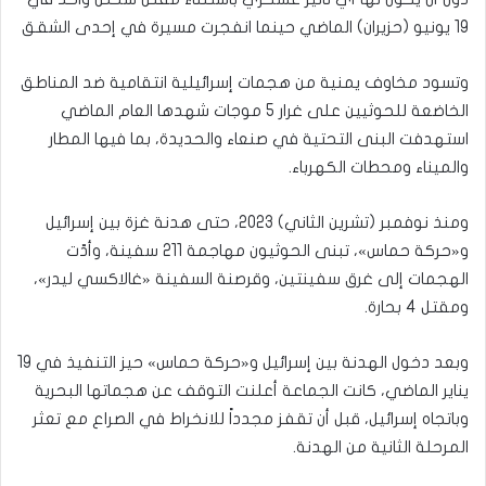
19 يونيو (حزيران) الماضي حينما انفجرت مسيرة في إحدى الشقق
وتسود مخاوف يمنية من هجمات إسرائيلية انتقامية ضد المناطق
الخاضعة للحوثيين على غرار 5 موجات شهدها العام الماضي
استهدفت البنى التحتية في صنعاء والحديدة، بما فيها المطار
والميناء ومحطات الكهرباء.
ومنذ نوفمبر (تشرين الثاني) 2023، حتى هدنة غزة بين إسرائيل
و«حركة حماس»، تبنى الحوثيون مهاجمة 211 سفينة، وأدّت
الهجمات إلى غرق سفينتين، وقرصنة السفينة «غالاكسي ليدر»،
ومقتل 4 بحارة.
وبعد دخول الهدنة بين إسرائيل و«حركة حماس» حيز التنفيذ في 19
يناير الماضي، كانت الجماعة أعلنت التوقف عن هجماتها البحرية
وباتجاه إسرائيل، قبل أن تقفز مجدداً للانخراط في الصراع مع تعثر
المرحلة الثانية من الهدنة.