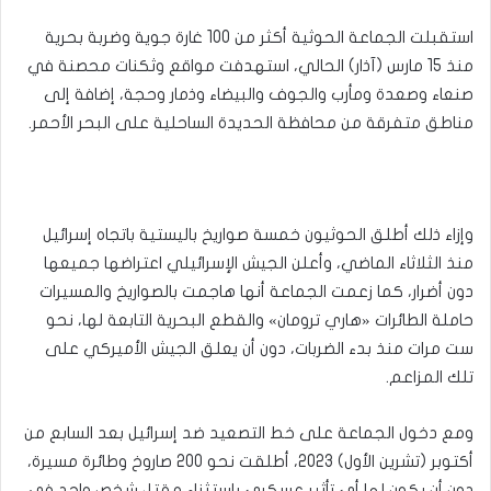
استقبلت الجماعة الحوثية أكثر من 100 غارة جوية وضربة بحرية
منذ 15 مارس (آذار) الحالي، استهدفت مواقع وثكنات محصنة في
صنعاء وصعدة ومأرب والجوف والبيضاء وذمار وحجة، إضافة إلى
مناطق متفرقة من محافظة الحديدة الساحلية على البحر الأحمر.
وإزاء ذلك أطلق الحوثيون خمسة صواريخ باليستية باتجاه إسرائيل
منذ الثلاثاء الماضي، وأعلن الجيش الإسرائيلي اعتراضها جميعها
دون أضرار، كما زعمت الجماعة أنها هاجمت بالصواريخ والمسيرات
حاملة الطائرات «هاري ترومان» والقطع البحرية التابعة لها، نحو
ست مرات منذ بدء الضربات، دون أن يعلق الجيش الأميركي على
تلك المزاعم.
ومع دخول الجماعة على خط التصعيد ضد إسرائيل بعد السابع من
أكتوبر (تشرين الأول) 2023، أطلقت نحو 200 صاروخ وطائرة مسيرة،
دون أن يكون لها أي تأثير عسكري باستثناء مقتل شخص واحد في