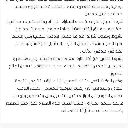
درماتيكية شهدت اثارة تهديفية ، استقرت عند نتيجة خمسة
اهداف مقابل هدفين .
شوط المباراة الاول من هذه المباراة التي أدارها الحكم محمد امين
، حقق فيه فريق الذئاب افضلية ،إذ نجح في حسم نتيجة هذا
الشوط وتقدم بثلاثة اهداف مقابل هدفين سجلها زكريا هاشم ،
وعبدالرحيم سعد ، وجمال الحاج ، بالمقابل احرز غسان ،ومعمر
القذافي هدفي الذئاب .
الشوط الثاني كان أكثر اثارة ،مع هجمات متبادلة يقودها لاعبو
الفريقين لتحقيق افضلية ، ليدرك معمر القذافي التعادل لصالح
الصقور .
وفي الوقت الذي اعتقد الجميع ان المباراة ستنتهي بنتيجة
التعادل وستذهب الى ركلات الترجيح للحسم ، تمكن اللاعب
محسن الحوص من احراز هدفين متتاليين في وقت حرج ويهدي
فريقه نتيجة المباراة ، حينها انتهت هذه المباراة بفوز مثير للصقور
بخمسة اهداف مقابل ثلاثة اهداف .