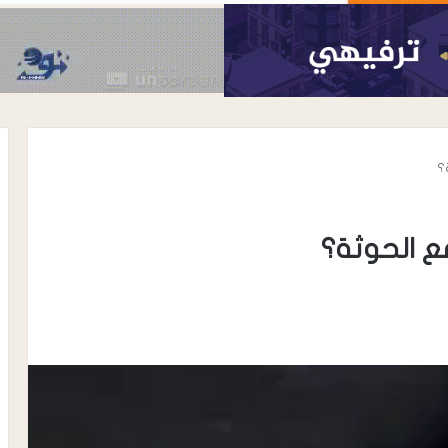
؟
ع الحوثة؟
أغسطس 8, 2026
 مكة رسم موازين
تدشين مهرجان خريف حوف ومخيم
ة؟
الأسر المنتجة برعاية محافظ المهرة