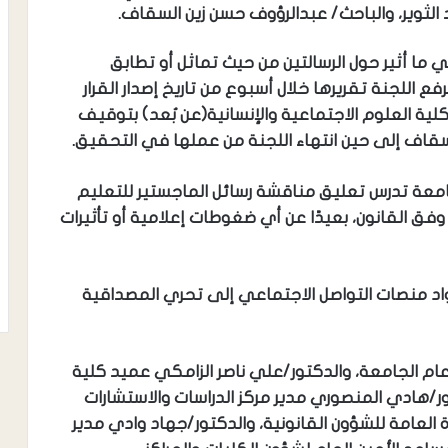
لثوير، والباحث/ عبدالرؤوف حسن زين السقاف.
ما أثير حول الرسالتين من حيث تماثل أو تطابق
ع اللجنة تقريرها خلال أسبوع من تاريخ إصدار القرار
كلية العلوم الاجتماعية والإنسانية(عن بُعد) بتوقيف
سقاف إلى حين انتهاء اللجنة من عملها في التحقيق.
امعة تدرس تعليق مناقشة رسائل الماجستير للتعليم
فق القانون، بعيدًا عن أي ضغوطات إعلامية أو تأثيرات
اد منصات التواصل الاجتماعي إلى تحري المصداقية
ام الجامعة، والدكتور/علي ناصر الزامكي عميد كلية
تور/هادي المنصوري مدير مركز الدراسات والاستشارات
رة العامة للشؤون القانونية، والدكتور/جهاد وادي مدير