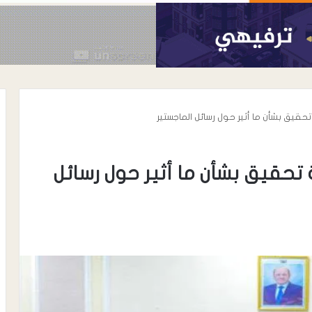
قيق بشأن ما أثير حول رسائل الماجستير
تحقيق بشأن ما أثير حول رسائل
أغسطس 7, 2026
كرية الرابعة يلتقي
رئيس إتحاد الفنانين الجنوبيين بـ لحج”
جعدني لوضع خطة
خواجة ” يشارك الدكتور هماش أفراحه
اء على أفة
بردفان بحضور قيادات من المجلس
لبرية والبحرية..
الإنتقالي ..